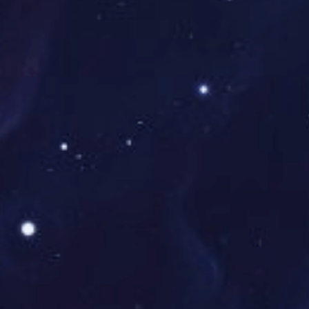
战术部署以及球员们不懈的努力。从赛前的精心准备，到比
扎实。他们充分分析了乌克兰队的弱点，并利用快速反击和
在控球率上有所优势，更在关键时刻把握住了少数几次绝佳
僵局。
无论是门将的稳健扑救，还是后卫球员的精准抢断，都让乌
典队的后防核心球员，在比赛的第85分钟一次关键的解
，堪称比赛的转折点之一。
节奏，通过换人调整增加进攻火力，但瑞典队并未因此慌
节奏。每一次防守，瑞典队都在显示他们对于比赛的绝对掌
的呼声一浪高过一浪。在这个关键时刻，瑞典队的战术意图