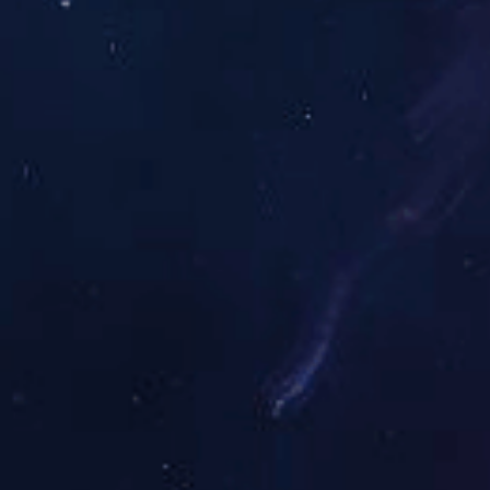
瑞典队一直以来都被认为是欧洲足坛的一支“黑
他们以稳定的表现逐渐赢得了国际的关注与尊
强的拼搏精神。尤其是在防守方面，瑞典队不
合，成功反击并破门得分。
比赛开始后，瑞典队就展现出极强的求胜欲望
乌克兰防线造成了极大的压力。特别是在前锋
门。尽管乌克兰队也展现了顽强的反击意图，