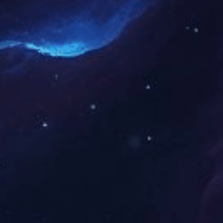
仅是瑞典足球的胜利，更是全体瑞典人民的骄
lehu乐虎国际官方网站
值得注意的是，瑞典队的成功背后，不仅仅依
和防守，都是通过全队的默契配合而完成的。
固，都离不开全体球员的共同努力。
未来，瑞典队将继续在欧洲杯的舞台上迎接更
韧不拔的精神和精确无误的战术，继续书写属
了巨大的信心与力量，而他们的目标也将继续
这篇软文以“瑞典队力克乌克兰队晋级欧洲杯四
安排与球员的表现，展现了瑞典队的实力与魅
活塞队在最近一场比赛中险胜对手，
2025-06-06 06:35:33