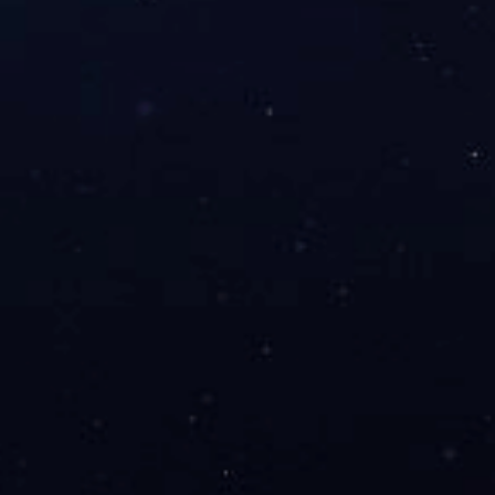
电话:
+13994533396
邮箱:
dppfjmdu@outlook.com
地址:
文昌市革热之都269号