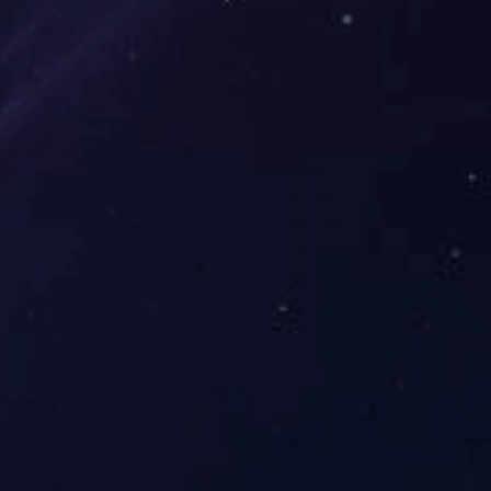
阅读
送对手四连败
阅读
航
网站地图