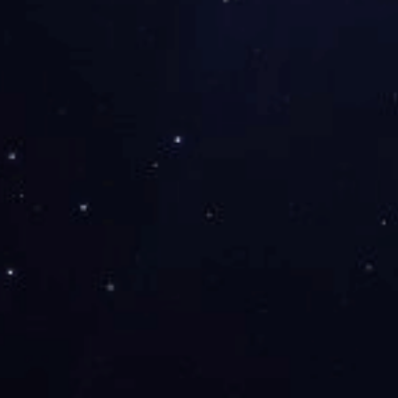
LEHU - 乐虎 - (国际) 游戏官方
集
网站✅🏆『ohouse6.com』🏆
认
✅是世界顶级真人游戏让生活更
精彩!为国内游戏玩家打造的全球
体
最顶级乐趣游戏APP,提供下载、
体
入口、首页、平台、登陆、官
服
网、二十四小时专属客服在线服
务!全球最安全,最信誉,最公平的
沟
平台运营商!