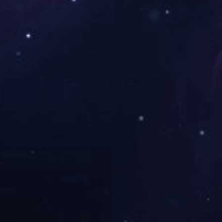
勇士击败火箭，强势晋级西部决赛
2025-04-12 17:54:02
格拉德巴赫主场狂胜，击败法兰克福
2025-04-17 21:40:57
导