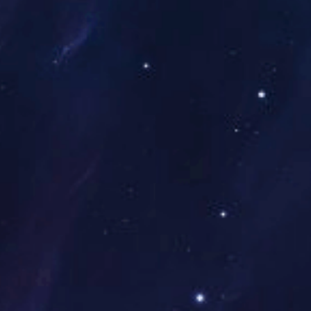
关键时刻展现出令人惊叹的表现，为球队的胜利奠定基础。
求购时，毫无疑问，这将是一个足以改变未来赛季格局的重
场掌控能力著称。而引入坎特，正是他们在寻求进一步提升
兰带来更为坚固的中场屏障，使球队在防守反击中更加得心
丰富的比赛经验无疑是球队争夺意甲冠军乃至欧冠冠军的重