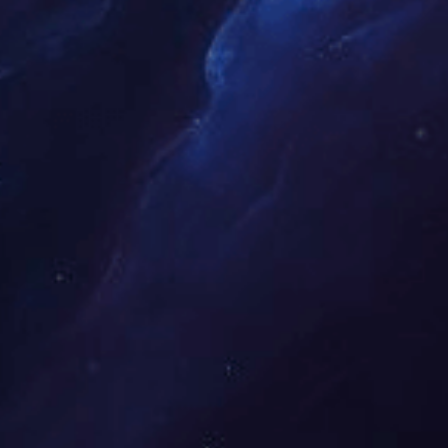
他职业生涯的一次新挑战。坎特已经在英超联赛和世界大赛
有机会在意甲这一全新的环境中展示自己的能力，并帮助国
名顶级球员来说，能够在不同联赛中证明自己，是一种无上
对中场球员的要求非常高，他的体系需要一名既能防守又
色的最佳人选。因扎吉一向以激发球员潜能闻名，他有能力
遇方面提供足够的吸引力。据了解，坎特在切尔西的薪水非
给予他足够的保障，才能最终打动这位世界级球员。坎特在
这也可能成为他是否选择离开的一个重要考量因素。
了他们对未来的雄心壮志以及对顶级中场的强烈需求。无论
窗口的一大亮点。如果坎特最终选择转会国际米兰，那么无
国际米兰在欧冠赛场上的竞争力。