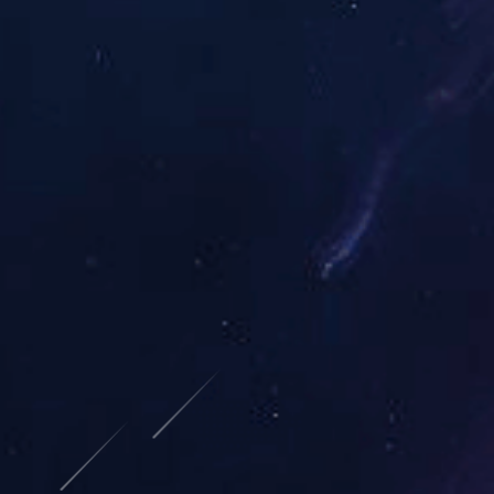
称。从英超联赛到世界杯赛场，坎特总是能在
因此，当国际米兰决定对这位世界级球员展开
磅举动。
国际米兰一直以来都以稳固的防守和强大的中
球队实力的关键一步。坎特的加盟将为国际米
应手。对于国际米兰而言，坎特的全能属性和
要资本。