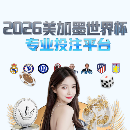
+13994533396
dppfjmdu@outlook.com
文昌市革热之都269号
体育热点
首页
体育热点
足球明星9号球衣的传奇故事与背后不