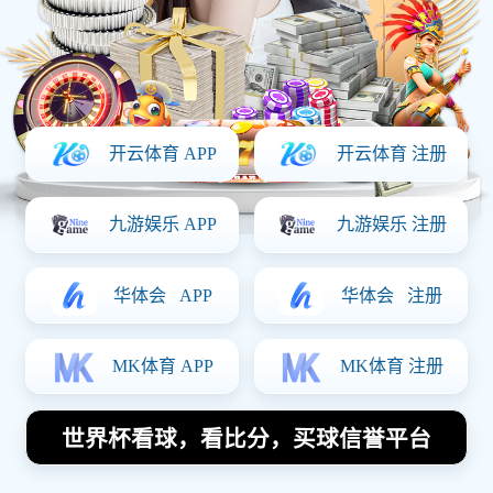
为人知的奋斗历程
2025-11-06 06:08:56
在足球的世界中，9号球衣常常被视为传奇与荣耀的象征。
这一号码承载了许多伟大球员的梦想与奋斗历程。从巴西的
罗纳尔多到阿根廷的梅西，每一位穿上9号球衣的球星都有
着自己不为人知的故事。本文将通过四个方面详细探讨足球
明星9号球衣背后的传奇故事，以及这些球员在成就辉煌之
前所经历的不懈努力和艰辛奋斗。首先，我们将回顾一些著
名9号球员的成长轨迹；接着，分析他们在职业生涯中的重
大时刻；然后，探讨他们对于球队和国家队的重要性；最
后，总结他们对年轻球员的激励和影响力。这些元素共同构
成了9号球衣背后丰富而动人的历史。
1、传奇球员成长之路
每位伟大的足球明星都经历过艰难的成长过程。以巴西前锋