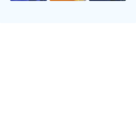
的。必须结合现代化管理理念，加强团队协作与战术创新，
以适应快速变化的竞技环境。
2、球员个体素质
每一位成功运动员都离不开扎实的基本功以及卓越的心理素
质。南京羽毛球队注重从小培养年轻球员，不仅关注他们技
术上的提高，还重视心理素质和团队合作能力的发展。
通过定期组织比赛和集训，让球员在实战中锻炼，提高应变
能力。此外，心理辅导团队也积极介入，以帮助球员克服比
赛中的压力，保持良好的竞技状态。
尽管目前队伍中有一些优秀选手，但仍需继续挖掘潜力新
人。在人才梯队建设方面，可以通过设立奖学金或其他激励
机制来吸引更多有潜力的小选手加入，从而增强整个队伍的
竞争力。