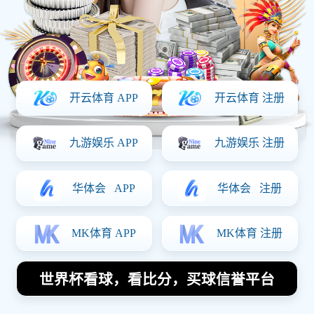
探讨
2025-10-30 08:34:59
本文围绕南京羽毛球队的实力分析与发展潜力展开探讨，首
先对球队的历史背景及现状进行回顾，接着从团队整体实
力、球员个体素质、训练体系和未来发展前景四个方面进行
详细阐述。文章认为，南京羽毛球队凭借其悠久的历史和良
好的基础，在全国范围内具备一定的竞争力。同时，随着青
训体系的完善以及各类赛事的增多，球队在未来的发展中拥
有广阔的空间。最后，通过对当前市场环境和政策支持的分
析，提出了提升南京羽毛球队综合实力的建议，以期为其长
远发展提供思路。
1、团队整体实力
南京羽毛球队作为中国羽毛球界的重要组成部分，其整体实
力不容小觑。从历史上看，南京队曾培养出多位优秀运动