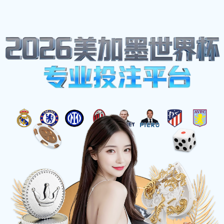
+13994533396
dppfjmdu@outlook.com
文昌市革热之都269号
体育热点
首页
体育热点
76人对决卡尔特人精彩回顾与赛季展