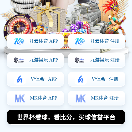
望分析
2025-08-17 18:02:02
在2023赛季中，费城76人与波士顿凯尔特人的对决成为了
篮球界的焦点。这两支历史悠久、实力强大的球队在球场上
交锋，各自展现出了不同风格的竞争魅力。本文将从四个方
面详细回顾这场精彩对决，包括比赛过程中的关键时刻、球
员表现分析、战术布局与调整、以及未来赛季的展望。通过
这些方面，我们不仅可以更好地理解两队在比赛中的表现，
还能够预见他们在接下来的赛季中可能面临的挑战和机遇。
1、比赛过程中的关键时刻
76人和凯尔特人的对决历来充满悬念。在本场比赛中，双方
你来我往，比分交替上升。第一节开始后，76人凭借主场之
利迅速取得领先。然而，凯尔特人并没有因此气馁，他们通
过一系列快速反击和精准外线投篮逐渐缩小分差。