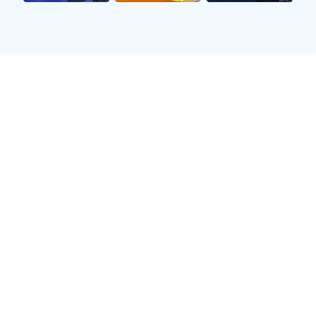
比赛最令人激动的瞬间，也让球迷们对两队未来交手充满期
待。
2、球员表现分析
在这场激烈较量中，两队明星球员都发挥出了自己的最佳状
态。对于76人来说，他们的大前锋展现出了全能型选手的一
面，不仅在进攻端贡献了大量得分，还积极参与到篮板争夺
中。他的一次抢断直接导致快攻得分，为球队奠定了胜利基
础。
另一方面，凯尔特人的后卫同样表现不俗，他通过稳健的控
球和准确的传球帮助球队保持进攻流畅性。此外，他还成功
完成了一些高难度投篮，让对方防线感到压力。尽管最终未
能带领球队获胜，但他的个人能力无疑给76人带来了很大的
挑战。
值得一提的是，两队板凳席上的替补球员也对比赛产生了影