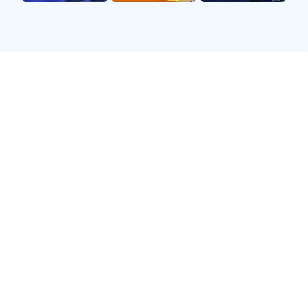
下半场开始后，墨西哥调整了战术，加强了中场控制，通过
积极逼抢试图扭转局势。然而，他们未能有效破解阿根廷坚
固的防线。在随后的几分钟内，两队互有攻守，但最终比分
定格在2:0，这一结果令不少球迷感到意外，也成了热议焦
点。
2、技术分析与战术比较
从技术层面来看，这场比赛体现了阿根廷独特的传控风格。
他们强调短传配合，通过细腻的脚法将球迅速转移至锋线，
为前锋创造机会。同时，中场球员对于节奏的把握也极为重
要，使得整支球队能够流畅地运转。在进攻中，边路突破频
繁，为团队制造更多宽度，让对手难以应付。
而墨西哥队则展现出他们以往擅长的快速反击战术。在面对