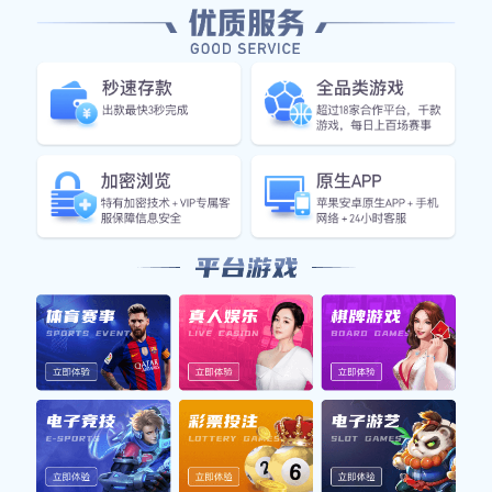
以展示各自球队的实力和战术理念。在开局阶段，双方都显
得十分谨慎，各自试探着对方的防线。前20分钟内，虽然没
有太多惊险时刻，但双方均展示出高水平的控球能力。
随着时间推移，阿根廷逐渐适应了比赛节奏，并开始主动发
起进攻。他们凭借快速传导和灵活跑位，多次威胁到墨西哥
门前。而墨西哥队则选择稳扎稳打，在后防线上保持紧密站
位，希望通过反击寻找机会。经过一段时间相持后，阿根廷
终于在第35分钟打破僵局，这个进球瞬间点燃了现场气氛。