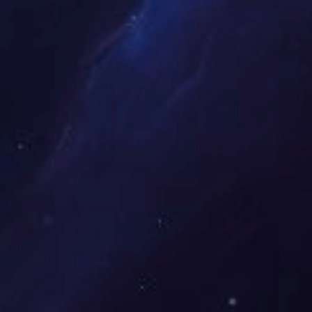
使得整場赛事充满悬念与看点。
粉丝早早来到体育馆，只为亲身体验这激烈对抗带来的震撼
球后的欢呼声，无不彰显着足球运动带来的激情与魅力。
。有许多网友纷纷发表自己的看法，对于双方球队及关键事
了深度解析，引发广泛关注。同时，不少视频剪辑也迅速走
，也让更多的人开始关注南美足球的发展动态，对未来可能
育赛事所能产生出的社会效应与文化影响力之巨大。
是一项单纯竞技活动，更是团队精神与个人才华交汇的平