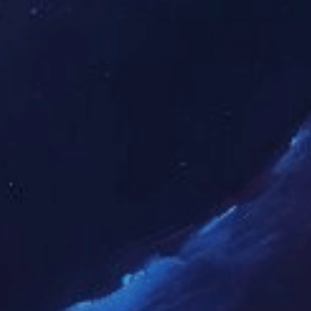
展现健康活力与运动激情
的精彩瞬间
2025-12-25 03:44:25
足球明星们的老鞋情结揭
秘你知道哪些球星钟爱复
古鞋款吗
2025-12-24 10:02:44