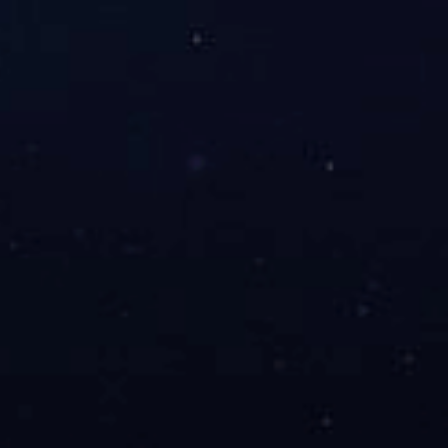
沟通lehu乐虎国际
官网
电话:
+13994533396
邮箱:
dppfjmdu@outlook.com
地址:
文昌市革热之都269号