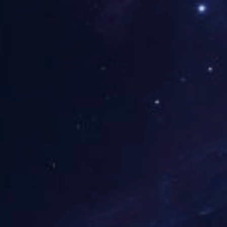
另外，哥伦比亚队的一名中场核心也值得关注
些得分。他不仅完成了扳平比分的任意球，而
此外，两队门将同样表现抢眼。在面对连续射
望。这些关键球员无疑成为了本场赛事中的焦
3、战术分析
从战术层面来看，这两支球队都展现出了卓越的
压逼抢来限制哥伦比亚中后卫的发展空间，同
迅速转换攻防，并有效地控制了比赛节奏。
而哥伦比亚则采取了更为稳健的4-2-3-1阵
下，他们适时调整阵形，加强前压力度，使得
扳平了比分，但仍然未能逆转败局。
总体而言，这场比赛充分体现了两队教练对于