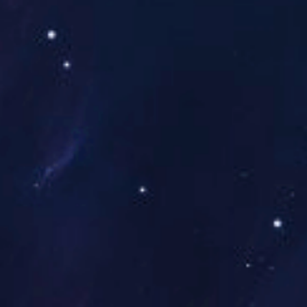
较量，更是智慧和勇气的对决，让我们一起重温这一激动人
哥伦比亚。开局阶段，两队都显得十分谨慎，互相试探着对
就制造出了几次威胁性进攻，但哥伦比亚守门员表现出色，
第25分钟，智利通过一次快速反击，由前锋精准传球助
取得领先。然而，这一优势并没有持续太久，第35分钟
拉回同一起跑线。