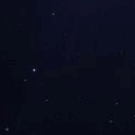
导
LEHU - 乐虎 - (国际) 游戏官方
集
网站✅🏆『ohouse6.com』🏆
认
✅是世界顶级真人游戏让生活更
精彩!为国内游戏玩家打造的全球
体
最顶级乐趣游戏APP,提供下载、
体
入口、首页、平台、登陆、官
服
网、二十四小时专属客服在线服
务!全球最安全,最信誉,最公平的
沟
平台运营商!