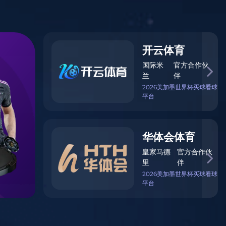
体育明
服务宗
沟通lehu乐虎国际官
星
旨
网
首页
体育热点