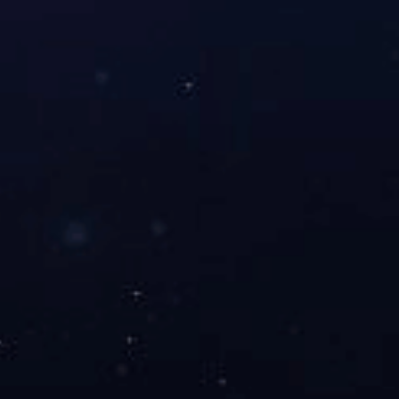
航
网站地图
团首页
XML
识lehu乐虎国际
育热点
育明星
务宗旨
通lehu乐虎国际官网