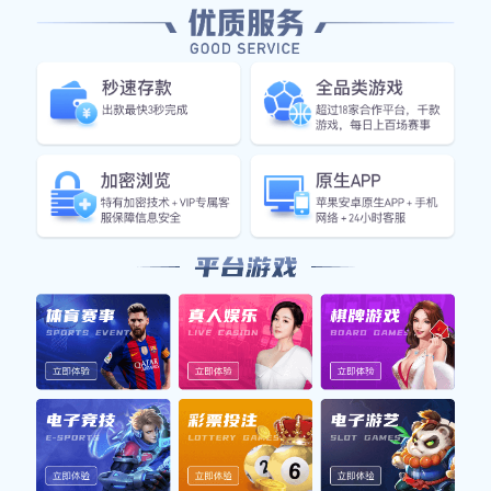
中距离跳投，字母哥几乎无所不能。他用自己极高的篮球智
商和超强的身体素质带领雄鹿一次次试图反扑。
但即使他在场上无所不能，雄鹿队的整体进攻却显得相当乏
力。其他队员面对热火的高压防守，命中率不高，配合也显
得不够流畅。尽管字母哥已经竭尽全力，在比赛中还送出了
几次精彩的助攻，但队友们的投篮总是差之毫厘，让他的努
力显得有些徒劳。这种状况让人不禁想起了“英雄孤掌难鸣”
的典故。