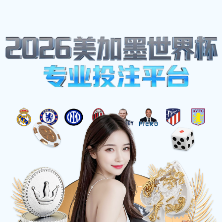
+13994533396
dppfjmdu@outlook.com
文昌市革热之都269号
体育明星
首页
体育明星
雄鹿不敌热火，字母哥40分难救主：