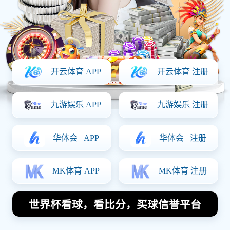
经典对决的背后故事
2025-05-22 11:03:31
在NBA这片高手云集的赛场上，每一场比赛都可能成为经
典，而雄鹿与热火的这场对决无疑成为了近期球迷热议的焦
点。在这场激烈的比赛中，尽管雄鹿队的当家球星字母哥
（GiannisAntetokounmpo）打出了个人高光表现，独揽
40分，依然未能帮助球队从热火的围剿中脱身，最终以较大
比分遗憾告负。比赛的结果让许多雄鹿球迷心情跌入谷底，
同时也为热火的战术素养和执行力赞叹不已。
字母哥的单骑救主
字母哥，作为联盟中最具统治力的球员之一，本场比赛展现
出了令人难以置信的竞技状态。从比赛的一开始，他就不断
冲击热火的防线，凭借着过人的运动能力和无懈可击的突破
技术频频得分。无论是篮下的强硬进攻，还是罚球线附近的