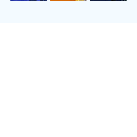
热火的团队战术
热火队则是以团队篮球著称。在本场比赛中，他们依然延续
了这种稳扎稳打的风格。尽管面对字母哥的强大威胁，热火
并没有慌乱，而是采取了一系列有效的防守策略。通过双人
包夹、快速轮转和区域防守，热火成功限制了雄鹿的外线投
射。与此热火队在进攻端打得十分有耐心，他们依靠流畅的
传球和队员间的默契，频频撕裂雄鹿的防守。
特别值得一提的是热火队的核心球员巴特勒
（JimmyButler）。作为球队的精神领袖，巴特勒不仅在关
键时刻得分，还带动了全队的防守积极性。他和阿德巴约
（BamAdebayo）组成的锋线防守双塔，给字母哥和雄鹿
的其他进攻手造成了极大的困扰。