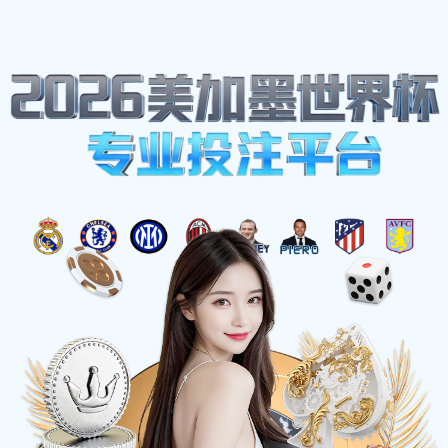
+13994533396
dppfjmdu@outlook.com
文昌市革热之都269号
体育明星
首页
体育明星
世界杯足球明星即将退役的背后故事