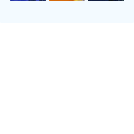
然而，所有光辉岁月终究会迎来结束。当身体素质下降、伤
病频繁时，这些曾经不可一世的巨星们也不得不面对退出赛
场这一现实。他们所取得的一切成就固然辉煌，但如何面对
即将离开的舞台，对他们来说却是一种新的考验。
2、退役背后的心理变化
对于即将退役的足球明星而言，心理上的变化往往比身体上
的变化更加复杂。首先，他们要接受自己不再处于职业生涯
巅峰时期这一事实，这种失落感常常伴随着焦虑与恐惧。毕
竟，多年来他们已把大部分精力投入到了足球之中，一旦离
开，生活中的重心必然会发生转变。
另外，很多球员在退役前夕会进行反思，对过去做出总结。
这段时间内，他们可能会回忆起那些重要比赛带来的喜悦，
也会想念队友之间建立起来的深厚情谊。因此，面对即将结