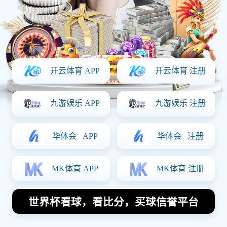
挠的排球奋斗史
2025-10-12 15:19:14
本文以“北京排球队的拼搏之路：一段不屈不挠的排球奋斗
史”为主题，深入探讨了北京排球队在发展过程中所经历的艰
辛与荣耀。首先，从历史背景出发，回顾了北京排球队的发
展历程，包括成立初期的困境与挑战。其次，分析了球队在
技术与战术上的不断创新，以及教练团队的重要作用。接
着，重点阐述了队员们在训练中展现出的顽强精神和团队协
作能力。最后，通过对未来发展的展望，总结出北京排球队
将继续为中国排球事业贡献力量的坚定信念。
1、历史背景与起步
北京排球队成立于上世纪70年代，正值国家体育事业蓬勃发
展的时期。在这一阶段，尽管社会条件相对落后，但国家对
于体育的重视逐渐提升，为各类运动队伍的发展提供了一定