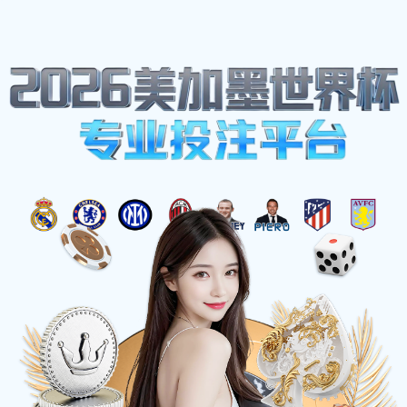
+13994533396
dppfjmdu@outlook.com
文昌市革热之都269号
体育明星
首页
体育明星
湖人掘金对决回顾十二年间的恩怨与