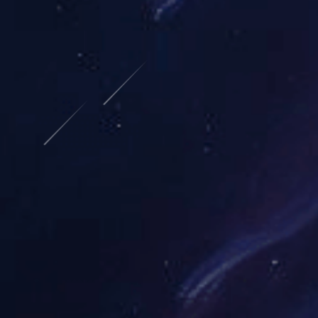
此外，两队之间历史交锋记录也是值得关注的
斯比，他们必须全力以赴，才能确保在主场拿
2、战术布置与阵型
本场比赛中，桑德兰采取了4231阵型，以增
过中路传导和边路突破来撕开对方防线。而格林
通过长传反击来寻找机会。
随着比赛进行，双方都展现出了各自独特的战
威胁，希望给对手造成压力。同时，中场核心
林斯比稳固的防线时，他们并未能如愿找到太
与此同时，格林斯比则通过紧凑的防守体系来