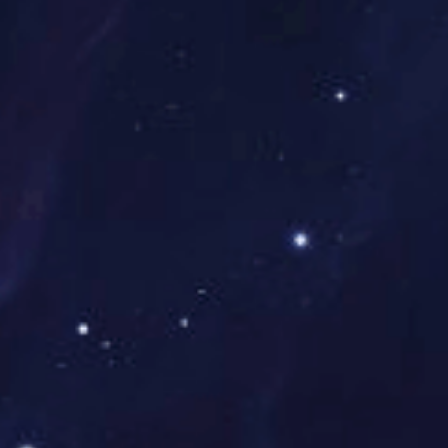
一部分。虽然桑德兰整体实力占优，但面对顽强拼搏的格林
下三分，这样才能继续向升级目标迈进。
分析
强中场控制，同时利用边路速度进行快速反击。他们希望通
斯比则选择了442阵型，通过两名后腰加强防守，并试图
术意图。桑德兰频繁利用边路进攻，通过两名边锋不断制造
也积极参与进攻组织，以便于调动前锋线。然而，在面对格
多空档。
应对桑德兰的大举进攻。在中后场形成有效屏障后，他们伺