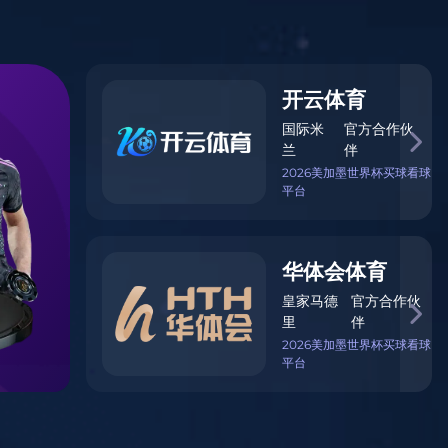
体育明
服务宗
沟通lehu乐虎国际官
星
旨
网
首页
体育明星