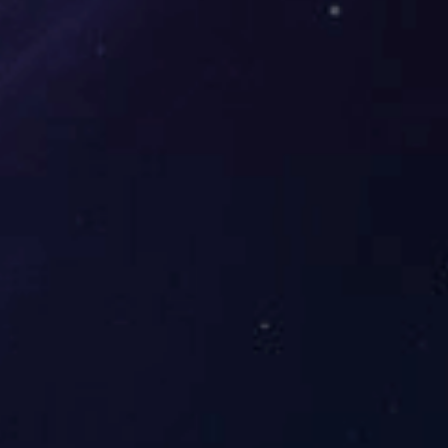
能力的大考验。从开局到尾声，每一个细节都有可能影响最
全力以赴为各自球队争取荣耀。
的赛事中继续提升自身实力。对于桑德 兰而言，要学会
保持当前状态，以应对更严峻挑战。相信经过不断磨练，
光彩！
情碰撞与精彩瞬间
阅读
现引人瞩目
阅读