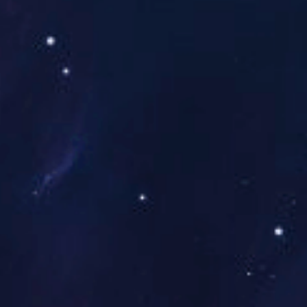
重返英超，而格林斯比则希望通过稳定发挥巩固自己在联赛
双方来说都是一次绝佳的机会。桑德兰主场作战，球迷热情
则希望能够打破主队的气势，以客队身份取得好成绩。
一波连胜，但也有过失利；而格林斯比则在客场表现上有所
这场对决既是实力的较量，也是心理战的重要体现。