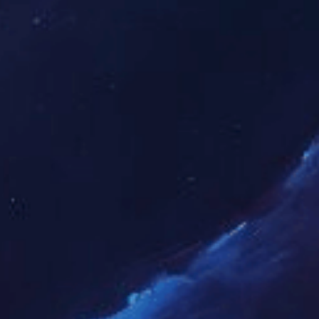
展现健康活力与运动激情
的精彩瞬间
2025-12-25 03:44:25
足球明星们的老鞋情结揭
秘你知道哪些球星钟爱复
古鞋款吗
2025-12-24 10:02:44