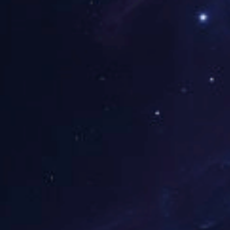
机发起反击，通过快速转移找寻机会。这样的
住桑德兰更多注意力。
3、关键时刻与转折
整场比赛中，有几个关键时刻深刻影响了最终
在禁区内形成射门。但由于把握机会不足，被
画面，也让主队错失领先良机。
下半场刚开始不久，格林斯比凭借一次快速反
信。而对于桑德兰而言，则是一个巨大的心理
里，他们尝试加大进攻力度，却屡屡碰壁。
最终，在比赛进入最后阶段时, 桑德兰依靠调
及时雨，让他们重新燃起斗志，为之后争取胜
种冲突和犯规让节奏变得愈发紧张。
lehu乐虎国际官网