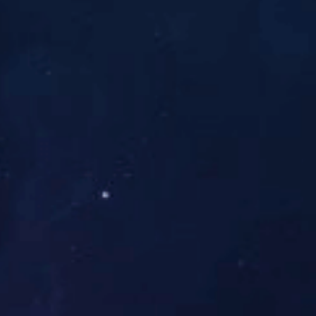
2026-01-09 21:00:42
足球明星手办店铺推荐精
选高品质收藏品让你爱不
释手
2026-01-09 18:22:04
艾克达艾力足球明星的传
奇之路与未来发展展望
2026-01-04 16:44:08
伊利纯牛奶携手足球明星